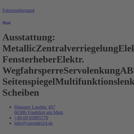
Zum
Inhalt
Fahrzeugbestand
springen
Menü
Ausstattung:
MetallicZentralverriegelungElek
FensterheberElektr.
WegfahrsperreServolenkungABSP
SeitenspiegelMultifunktionsle
Scheiben
Hanauer Landstr. 497
60386 Frankfurt am Main
+49 69 93995770
info@caroutlet24.de