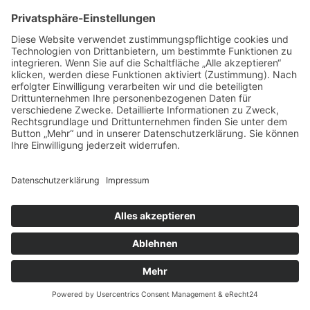
eingeführt. Offiziell nannte Rolls-Royce sie Two Door Saloon, da
sie platzmäßig ähnliche Maße wie […]
Hanauer Landstr. 497
60386 Frankfurt am Main
+49 69 93995770
info@caroutlet24.de
Impressum
Datenschutz
© 2026 Alle Rechte vorbehalten