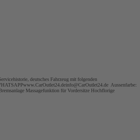
rvicehistorie, deutsches Fahrzeug mit folgenden
928 WHATSAPPwww.CarOutlet24.deinfo@CarOutlet24.de Aussenfarbe:
-Bremsanlage Massagefunktion für Vordersitze Hochflorige