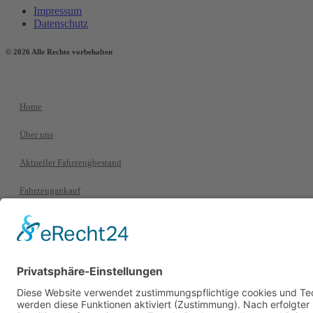
Impressum
Datenschutz
© 2026 Alle Rechte vorbehalten
Home
Über uns
Aktueller Fahrzeugbestand
Fahrzeugankauf
Serviceleistungen
Kontakt
+49 69 93995770
+49 69 93995779
info@caroutlet24.de