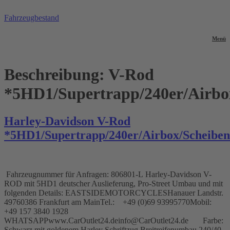
Zum
Inhalt
Fahrzeugbestand
springen
Menü
Beschreibung:
V-Rod
*5HD1/Supertrapp/240er/Airbo
Harley-Davidson V-Rod
*5HD1/Supertrapp/240er/Airbox/Scheibe
Fahrzeugnummer für Anfragen: 806801-L Harley-Davidson V-
ROD mit 5HD1 deutscher Auslieferung, Pro-Street Umbau und mit
folgenden Details: EASTSIDEMOTORCYCLESHanauer Landstr.
49760386 Frankfurt am MainTel.: +49 (0)69 93995770Mobil:
+49 157 3840 1928
WHATSAPPwww.CarOutlet24.deinfo@CarOutlet24.de Farbe:
Schwarz mit goldenem Harley Schriftzug Breitreifenumbau 240/40-