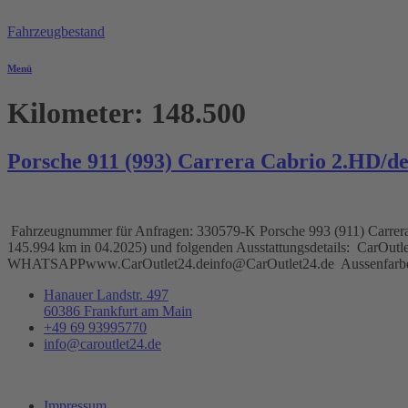
Zum
Inhalt
Fahrzeugbestand
springen
Menü
Kilometer:
148.500
Porsche 911 (993) Carrera Cabrio 2.HD/de
Fahrzeugnummer für Anfragen: 330579-K Porsche 993 (911) Carrera Ca
145.994 km in 04.2025) und folgenden Ausstattungsdetails: CarOu
WHATSAPPwww.CarOutlet24.deinfo@CarOutlet24.de Aussenfarbe: Iris
Hanauer Landstr. 497
60386 Frankfurt am Main
+49 69 93995770
info@caroutlet24.de
Impressum