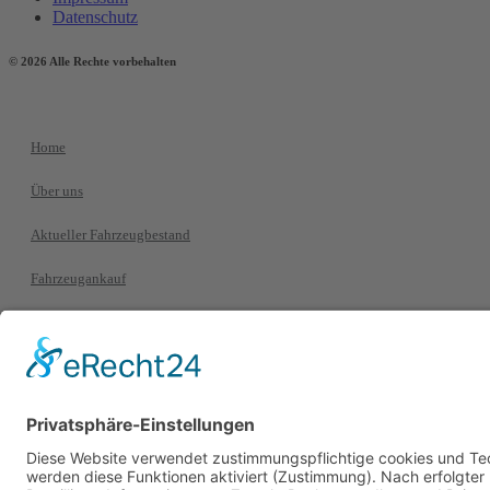
Datenschutz
© 2026 Alle Rechte vorbehalten
Home
Über uns
Aktueller Fahrzeugbestand
Fahrzeugankauf
Serviceleistungen
Kontakt
+49 69 93995770
+49 69 93995779
info@caroutlet24.de