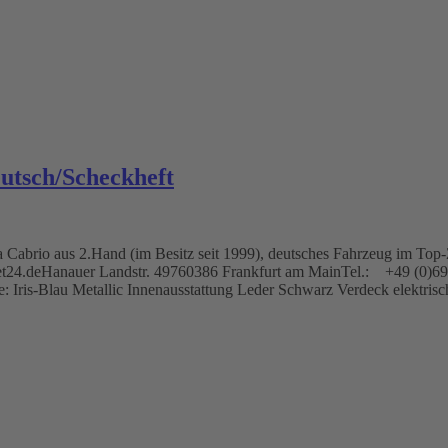
utsch/Scheckheft
brio aus 2.Hand (im Besitz seit 1999), deutsches Fahrzeug im Top-Zus
tlet24.deHanauer Landstr. 49760386 Frankfurt am MainTel.: +49 (0)
-Blau Metallic Innenausstattung Leder Schwarz Verdeck elektrisch