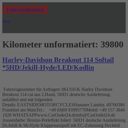
Zum
Inhalt
Fahrzeugbestand
springen
Menü
Kilometer unformatiert:
39800
Harley-Davidson Breakout 114 Softail
*5HD/Jekill-Hyde/LED/Kodlin
Fahrzeugnummer für Anfragen: 061310-K Harley Davidson
Breakout 114 cui aus 2.Hand, 5HD1 deutsche Auslieferung.
unfallfrei und mit folgenden
Details: EASTSIDEMOTORCYCLESHanauer Landstr. 49760386
Frankfurt am MainTel.: +49 (0)69 93995770Mobil: +49 157 3840
1928 WHATSAPPwww.CarOutlet24.deinfo@CarOutlet24.de
Aussenfarbe: Bronze-Perleffekt foliert 5HD1 deutsche Auslieferung
Dr.Jekill & Mr.Hyde Klappenauspuff mit EC-Zulassung Heckteil