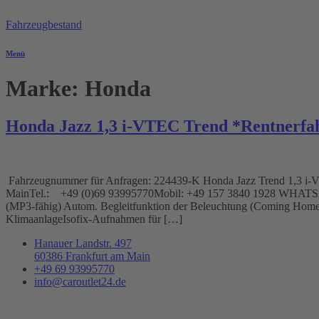
Zum
Inhalt
Fahrzeugbestand
springen
Menü
Marke:
Honda
Honda Jazz 1,3 i-VTEC Trend *Rentnerfa
Fahrzeugnummer für Anfragen: 224439-K Honda Jazz Trend 1,3 i-VT
MainTel.: +49 (0)69 93995770Mobil: +49 157 3840 1928 WHATSAP
(MP3-fähig) Autom. Begleitfunktion der Beleuchtung (Coming Home, 
KlimaanlageIsofix-Aufnahmen für […]
Hanauer Landstr. 497
60386 Frankfurt am Main
+49 69 93995770
info@caroutlet24.de