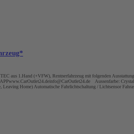
hrzeug*
EC aus 1.Hand (+VFW), Rentnerfahrzeug mit folgenden Ausstattungs
Pwww.CarOutlet24.deinfo@CarOutlet24.de Aussenfarbe: Crystal-Bl
Leaving Home) Automatische Fahrlichtschaltung / Lichtsensor Fahras