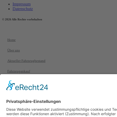
Impressum
Datenschutz
© 2026 Alle Rechte vorbehalten
Home
Über uns
Aktueller Fahrzeugbestand
Fahrzeugankauf
Serviceleistungen
Kontakt
+49 69 93995770
+49 69 93995779
info@caroutlet24.de