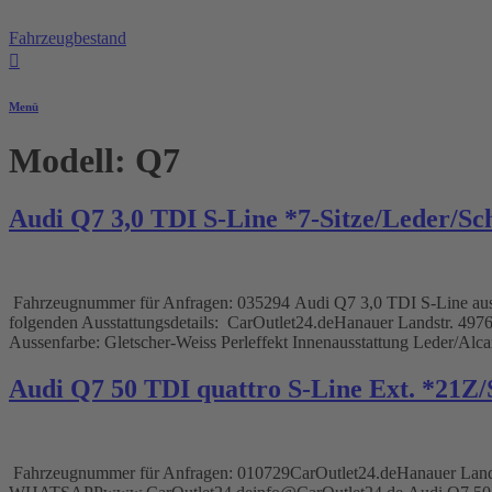
Zum
Inhalt
Fahrzeugbestand
springen
Menü
Modell:
Q7
Audi Q7 3,0 TDI S-Line *7-Sitze/Leder/Sc
Fahrzeugnummer für Anfragen: 035294 Audi Q7 3,0 TDI S-Line aus 2.H
folgenden Ausstattungsdetails: CarOutlet24.deHanauer Landstr
Aussenfarbe: Gletscher-Weiss Perleffekt Innenausstattung Leder/Alca
Audi Q7 50 TDI quattro S-Line Ext. *21Z/
Fahrzeugnummer für Anfragen: 010729CarOutlet24.deHanauer Land