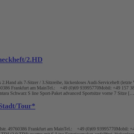
heckheft/2.HD
and als 7-Sitzer / 3.Sitzreihe, lückenloses Audi-Serviceheft (letzte
. 49760386 Frankfurt am MainTel.: +49 (0)69 93995770Mobil: +49 
ntara Schwarz S line Sport-Paket advanced Sportsitze vorne 7 Sitze […
Stadt/Tour*
str. 49760386 Frankfurt am MainTel.: +49 (0)69 93995770Mobil: +