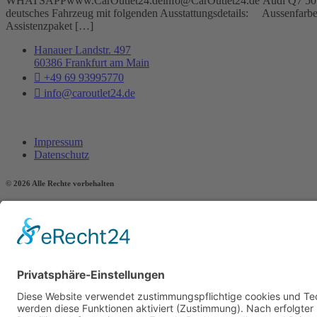
WHATSAPPwww.CarOutlet24.deinfo@CarOutlet24.de Audi Q7 50 TDI (3,
deutsches Fahrzeug mit folgenden Ausstattungsdetails: Aussenfarbe:
Assistenzpaket […]
Hanauer Landstr. 497
60386 Frankfurt am Main
+49 69 93995770
info@caroutlet24.de
Impressum
Datenschutz
© 2026 Alle Rechte vorbehalten