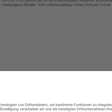
0 TDI) quattro mit S-Line Exterieurpaket, unfallfrei, lückenloser 
 Samuraigrau-Metallic Voll-Lederausstattung Cricket Schwarz S-Line E