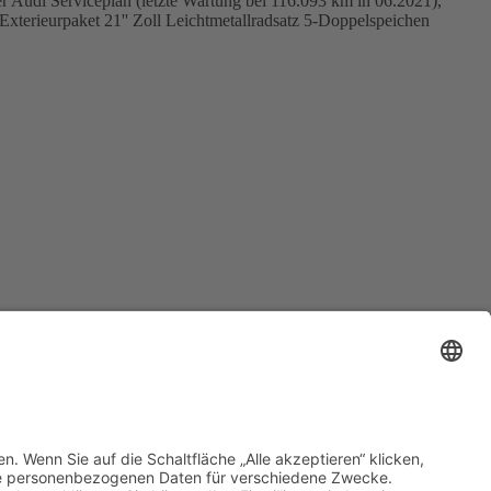
Audi Serviceplan (letzte Wartung bei 116.093 km in 06.2021),
xterieurpaket 21'' Zoll Leichtmetallradsatz 5-Doppelspeichen