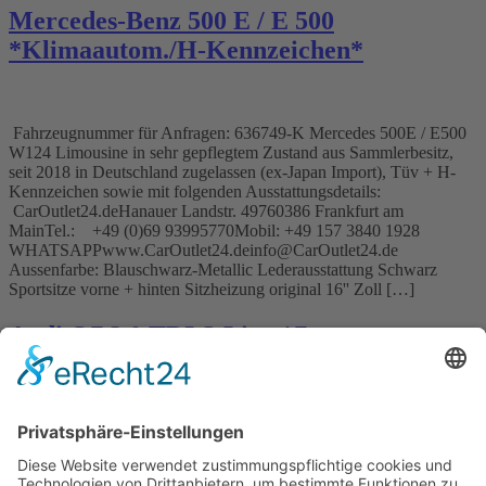
Mercedes-Benz 500 E / E 500
*Klimaautom./H-Kennzeichen*
Fahrzeugnummer für Anfragen: 636749-K Mercedes 500E / E500
W124 Limousine in sehr gepflegtem Zustand aus Sammlerbesitz,
seit 2018 in Deutschland zugelassen (ex-Japan Import), Tüv + H-
Kennzeichen sowie mit folgenden Ausstattungsdetails:
CarOutlet24.deHanauer Landstr. 49760386 Frankfurt am
MainTel.: +49 (0)69 93995770Mobil: +49 157 3840 1928
WHATSAPPwww.CarOutlet24.deinfo@CarOutlet24.de
Aussenfarbe: Blauschwarz-Metallic Lederausstattung Schwarz
Sportsitze vorne + hinten Sitzheizung original 16'' Zoll […]
Audi Q7 3,0 TDI S-Line *7-
Sitze/Leder/Scheckheft/2.HD
Fahrzeugnummer für Anfragen: 035294 Audi Q7 3,0 TDI S-Line
aus 2.Hand als 7-Sitzer / 3.Sitzreihe, lückenloses Audi-Serviceheft