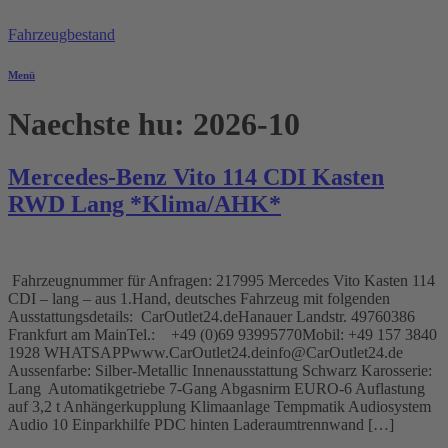
Zum
Inhalt
Fahrzeugbestand
springen
Menü
Naechste hu:
2026-10
Mercedes-Benz Vito 114 CDI Kasten
RWD Lang *Klima/AHK*
Fahrzeugnummer für Anfragen: 217995 Mercedes Vito Kasten 114
CDI – lang – aus 1.Hand, deutsches Fahrzeug mit folgenden
Ausstattungsdetails: CarOutlet24.deHanauer Landstr. 49760386
Frankfurt am MainTel.: +49 (0)69 93995770Mobil: +49 157 3840
1928 WHATSAPPwww.CarOutlet24.deinfo@CarOutlet24.de
Aussenfarbe: Silber-Metallic Innenausstattung Schwarz Karosserie:
Lang Automatikgetriebe 7-Gang Abgasnirm EURO-6 Auflastung
auf 3,2 t Anhängerkupplung Klimaanlage Tempmatik Audiosystem
Audio 10 Einparkhilfe PDC hinten Laderaumtrennwand […]