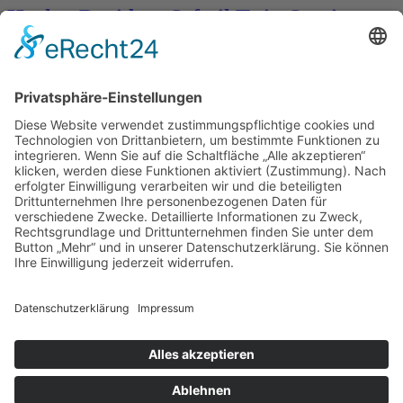
Harley-Davidson Softail Twin-Service
1340 EVO Springer Bobber
Fahrzeugnummer für Anfragen: 000282-L Harley-Davidson Softail
Twin-Service Unikat im Bobber-Style in Sand-Beige mit
kupferfarbenen Elementen und folgenden
Details: EASTSIDEMOTORCYCLESHanauer Landstr. 49760386
Frankfurt am MainTel.: +49 (0)69 93995770Mobil: +49 157 3840
1928 WHATSAPPwww.CarOutlet24.deinfo@CarOutlet24.de
Farbe: Sandbeige mit Kupfer-Elementen Retro-Police Solositz auf
Blattfeder Springergabel Schwarz 2in1 Abgasanlage Mikuni HSR
42 Vergaser Trittbretter Ape-Hanger Lenker schwarz Seitlicher
Kennzeichenhalter Primärgehäuse und […]
Hanauer Landstr. 497
60386 Frankfurt am Main
+49 69 93995770
info@caroutlet24.de
Impressum