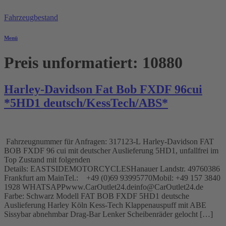
Zum
Inhalt
Fahrzeugbestand
springen
Menü
Preis unformatiert:
10880
Harley-Davidson Fat Bob FXDF 96cui
*5HD1 deutsch/KessTech/ABS*
Fahrzeugnummer für Anfragen: 317123-L Harley-Davidson FAT
BOB FXDF 96 cui mit deutscher Auslieferung 5HD1, unfallfrei im
Top Zustand mit folgenden
Details: EASTSIDEMOTORCYCLESHanauer Landstr. 49760386
Frankfurt am MainTel.: +49 (0)69 93995770Mobil: +49 157 3840
1928 WHATSAPPwww.CarOutlet24.deinfo@CarOutlet24.de
Farbe: Schwarz Modell FAT BOB FXDF 5HD1 deutsche
Auslieferung Harley Köln Kess-Tech Klappenauspuff mit ABE
Sissybar abnehmbar Drag-Bar Lenker Scheibenräder gelocht […]