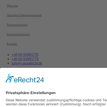
Über uns
Aktueller Fahrzeugbestand
Fahrzeugankauf
Serviceleistungen
Kontakt
+49 69 93995770
+49 69 93995779
info@caroutlet24.de