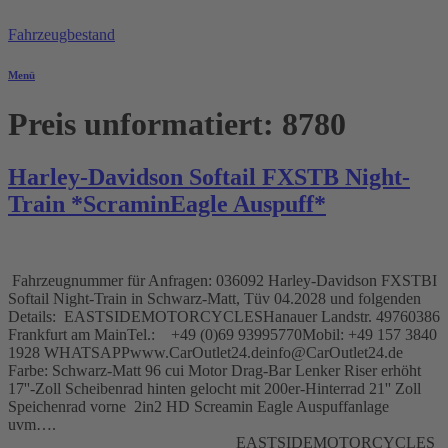
Zum
Inhalt
Fahrzeugbestand
springen
Menü
Preis unformatiert:
8780
Harley-Davidson Softail FXSTB Night-
Train *ScraminEagle Auspuff*
Fahrzeugnummer für Anfragen: 036092 Harley-Davidson FXSTBI
Softail Night-Train in Schwarz-Matt, Tüv 04.2028 und folgenden
Details: EASTSIDEMOTORCYCLESHanauer Landstr. 49760386
Frankfurt am MainTel.: +49 (0)69 93995770Mobil: +49 157 3840
1928 WHATSAPPwww.CarOutlet24.deinfo@CarOutlet24.de
Farbe: Schwarz-Matt 96 cui Motor Drag-Bar Lenker Riser erhöht
17''-Zoll Scheibenrad hinten gelocht mit 200er-Hinterrad 21'' Zoll
Speichenrad vorne 2in2 HD Screamin Eagle Auspuffanlage
uvm….
____________________________EASTSIDEMOTORCYCLES