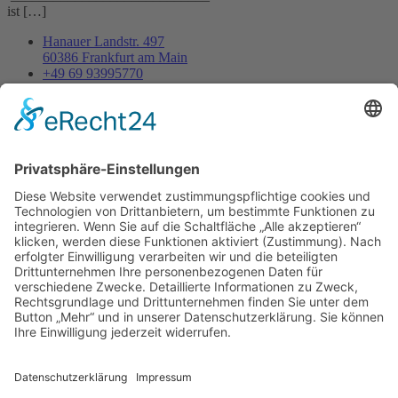
ist […]
Hanauer Landstr. 497
60386 Frankfurt am Main
+49 69 93995770
info@caroutlet24.de
Impressum
Datenschutz
© 2026 Alle Rechte vorbehalten
Home
Über uns
Aktueller Fahrzeugbestand
Fahrzeugankauf