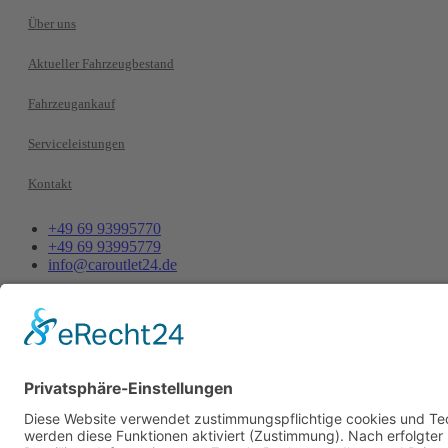
Über uns
Aktueller Fahrzeugbestand
Fahrzeugankauf
Serviceleistungen
Kontakt
+49 69 93995770
+49 69 93995779
info@caroutlet24.de